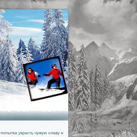
попытка украсть чужую славу
»