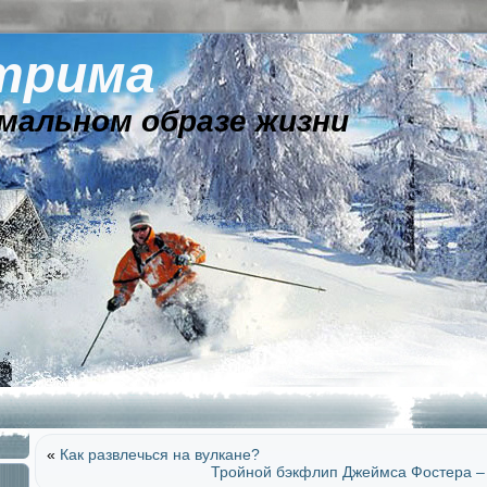
трима
мальном образе жизни
«
Как развлечься на вулкане?
Тройной бэкфлип Джеймса Фостера – 