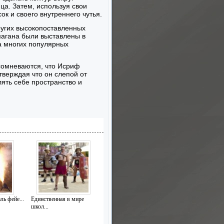
ца. Затем, используя свои
ок и своего внутреннего чутья.
ругих высокопоставленных
магана были выставлены в
а многих популярных
 сомневаются, что Исриф
тверждая что он слепой от
лять себе пространство и
ь фейе...
Единственная в мире
школ...