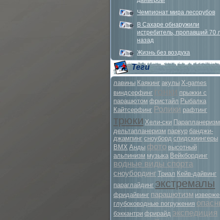
дайверов!
Чемпионат мира лесорубов
В Сахаре обнаружили
истребитель, пропавший 70 
назад
Жизнь без воздуха
Теги
лавины
Каякинг
акулы
X-games
гонки
виндсерфинг
прыжки с
парашютом
фристайл
Рыбалка
Ролики
Кайтсерфинг
рафтинг
трюки
Хели-ски
Парапланеризм
дельтапланеризм
паркур
банджи-
джампинг
сноуборд
спидскиингеры
фото
BMX
Анды
высотный
альпинизм
музыка
Вейкбординг
водные виды спорта
сноубординг
Триал
Кейв-дайвинг
экстремалы
параглайдинг
парашютизм
фридайвинг
изверже
опасн
глубоководные погружения
экспедиция
бэккантри
фрирайд