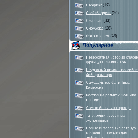
(19)
Серфинг
(20)
Скейтбординг
(33)
Скорость
(28)
Сноуборд
(46)
Фотогалерея
Популярное
Невероятная история спасе
француза Эмиля Лере
Неудачный прыжок российск
бейсджампера
Самодельное багги Тима
Камерона
Костюм на роликах Жан-Ива
Блондо
Самые большие торнадо
Татуировки известных
экстремалов
Самые интересные затонув
корабли — находка для