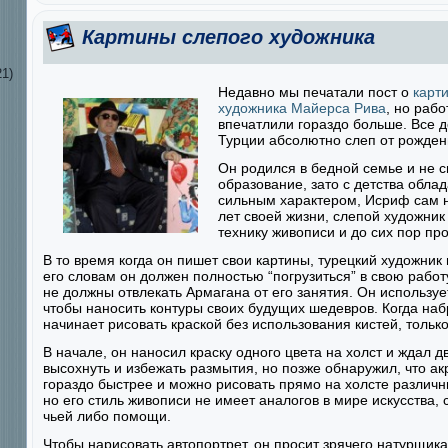
Картины слепого художника
1)
Недавно мы печатали пост о
карти
художника Майерса Рива
, но раб
впечатлили гораздо больше. Все де
Турции абсолютно слеп от рожден
Он родился в бедной семье и не с
образование, зато с детства обл
сильным характером, Исриф сам на
лет своей жизни, слепой художни
технику живописи и до сих пор пр
В то время когда он пишет свои картины, турецкий художник
его словам он должен полностью “погрузиться” в свою рабо
не должны отвлекать Армагана от его занятия. Он использу
чтобы наносить контуры своих будущих шедевров. Когда наб
начинает рисовать краской без использования кистей, тольк
В начале, он наносил краску одного цвета на холст и ждал д
высохнуть и избежать размытия, но позже обнаружил, что а
гораздо быстрее и можно рисовать прямо на холсте различн
но его стиль живописи не имеет аналогов в мире искусства,
чьей либо помощи.
Чтобы нарисовать автопортрет, он просит зрячего натурщика