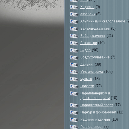
(9)
X-games
(6)
аквабайк
(2
Альпинизм и скалолазание
(5)
Банджи-джампинг
(21)
Бейс-джампинг
(10)
Бэккантри
(96)
Видео
(7)
Воздухоплавание
(39)
Дайвинг
(108)
Мир экстрима
(15)
музыка
(72)
Новости
Парапланеризм и
(10)
дельтапланеризм
(17)
Парашютный спорт
(11)
Паркур и фрираннинг
(10)
Рафтинг и каякинг
(7)
Роллер-спорт