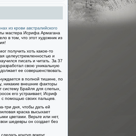
нах из крови австралийского
оты мастера Исрифа Армагана
ло в том, что этот художник из
ия!
мог получить хоть какое-то
адая целеустремленностью и
учился писать и читать. За 37
к разработал свою уникальную
одолжает ее совершенствовать.
 нуждается в полной тишине, по
ту, никакие внешние факторы
ет систему Брайля для слепых,
росок его устраивает, Исриф
о с помощью своих пальцев.
ва-три дня, чтобы дать ей
криловая краска высыхает
ыми цветами. Верьте или нет,
 свои шедевры он создает без
 сделать контур вокруг