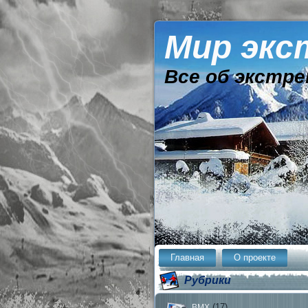
Мир экс
Все об экстре
Главная
О проекте
Рубрики
(17)
BMX