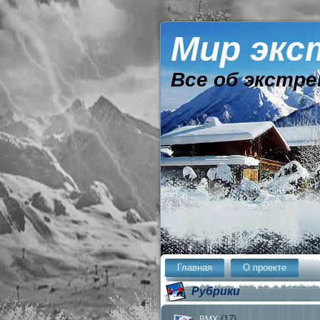
Мир экс
Все об экстре
Главная
О проекте
Рубрики
(17)
BMX