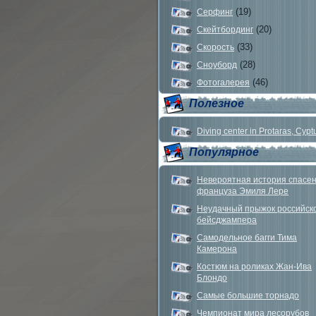
(19)
Серфинг
(20)
Скейтбординг
(33)
Скорость
(28)
Сноуборд
(46)
Фотогалерея
Полезное
Diving center in Protaras, Cypt
Популярное
Невероятная история спасе
француза Эмиля Лере
Неудачный прыжок российск
бейсджампера
Самодельное багги Тима
Камерона
Костюм на роликах Жан-Ива
Блондо
Самые большие торнадо
Чемпионат мира лесорубов