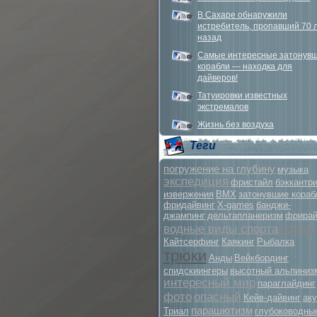
В Сахаре обнаружили
истребитель, пропавший 70 
назад
Самые интересные затонув
корабли — находка для
дайверов!
Татуировки известных
экстремалов
Жизнь без воздуха
Теги
погружение на глубину
музыка
экспедиция
фристайл
бэккантр
извержения
BMX
затонувшие кораб
фридайвинг
X-games
банджи-
джампинг
дельтапланеризм
фрира
гонки
водные виды спорта
Кайтсерфинг
Каякинг
Рыбалка
трюки
Анды
Вейкбординг
спидскиингеры
высотный альпиниз
интересный мир
параглайдинг
фото
опасный
Кейв-дайвинг
ак
парашютизм
Триал
глубоководны