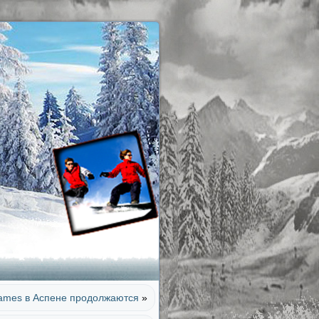
ames в Аспене продолжаются
»