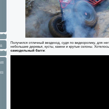
Получился отличный вездеход, судя по видеоролику, для не
us
небольшие деревья, кусты, камни и крутые склоны. Хотелось
самодельный багги
:
ния
ого