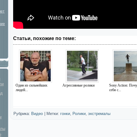
лет
шие
Статьи, похожие по теме:
и
ли
Один из сильнейших
Агрессивные ролики
Sony Action: Поч
людей...
себя с...
йд
Рубрика:
Видео
|
Метки:
гонки
,
Ролики
,
экстремалы
м
улы
е