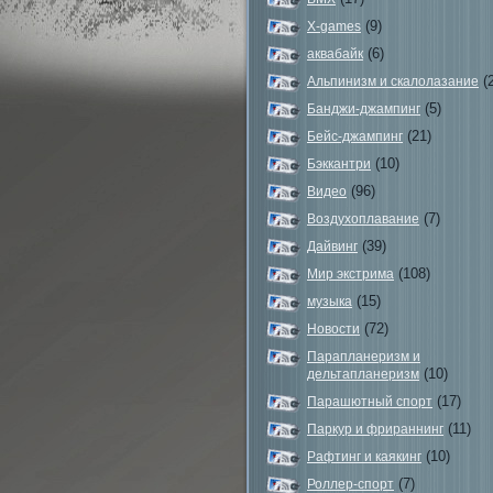
(9)
X-games
(6)
аквабайк
(2
Альпинизм и скалолазание
(5)
Банджи-джампинг
(21)
Бейс-джампинг
(10)
Бэккантри
(96)
Видео
(7)
Воздухоплавание
(39)
Дайвинг
(108)
Мир экстрима
(15)
музыка
(72)
Новости
Парапланеризм и
(10)
дельтапланеризм
(17)
Парашютный спорт
(11)
Паркур и фрираннинг
(10)
Рафтинг и каякинг
(7)
Роллер-спорт