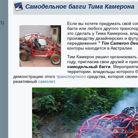
Самодельное багги Тима Камерона
1)
Если вы хотите придумать свой с
багги или любого другого транспор
это сделать у Тима Камерона, вл
производству дизайнерских и футу
передвижения
” Tim Cameron Des
конторы находится в Австралии.
Тим Камерон решил организовать
году, пригласив свои друзей и пр
самодельный багги
. Мероприяти
территории, владельцы которого б
демонстрацию этого
транспортного
средства, которое свои
реактивный
самолет
.