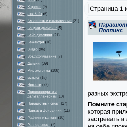
(9)
X-games
Страница 1 и
(6)
аквабайк
(21)
Альпинизм и скалолазание
Парашют
(5)
Банджи-джампинг
Поппинс
(21)
Бейс-джампинг
(10)
Бэккантри
(96)
Видео
(7)
Воздухоплавание
(39)
Дайвинг
(108)
Мир экстрима
(15)
музыка
(72)
Новости
Парапланеризм и
разных экстр
(10)
дельтапланеризм
Помните ста
(17)
Парашютный спорт
которая прил
(11)
Паркур и фрираннинг
(10)
застревать в
Рафтинг и каякинг
(7)
Роллер-спорт
на себе пров