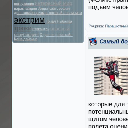
интересный мир
погружения
подъем чело
параглайдинг
Анды
Кайтсерфинг
дельтапланеризм
высотный альпинизм
экстрим
Триал
Рыбалка
Рубрика:
Парашютный
трюки
опасный
бэккантри
сноубординг
X-games
фристайл
Кейв-дайвинг
Самый до
которые для 
потенциальн
щитом челов
полета оцени