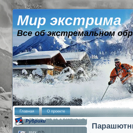
Мир экстрима
Все об экстремальном обр
Главная
О проекте
Рубрики
Парашютн
(17)
BMX