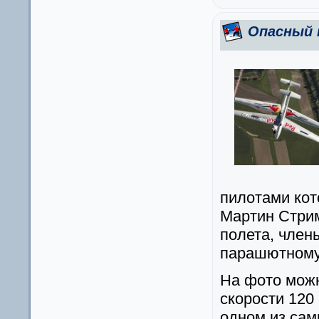
Опасный 
пилотами кот
Мартин Стрим
полета, член
парашютному
На фото можн
скорости 120
одном из сам