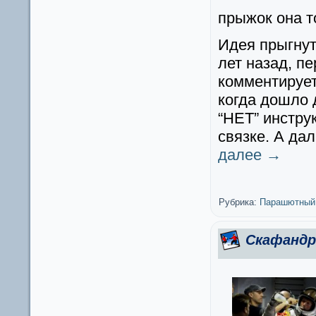
прыжок она т
Идея прыгнут
лет назад, п
комментируе
когда дошло 
“НЕТ” инстру
связке. А да
далее
→
Рубрика:
Парашютный
Скафандр