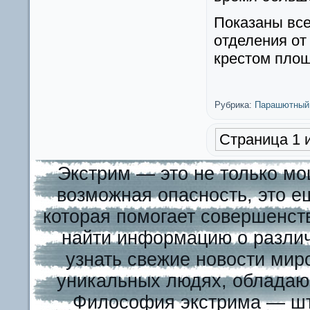
Показаны вс
отделения от
крестом пло
Рубрика:
Парашютный
Страница 1 и
Экстрим — это не только мо
возможная опасность, это е
которая помогает совершенст
найти информацию о различ
узнать свежие новости миро
уникальных людях, обладаю
Философия экстрима — шту