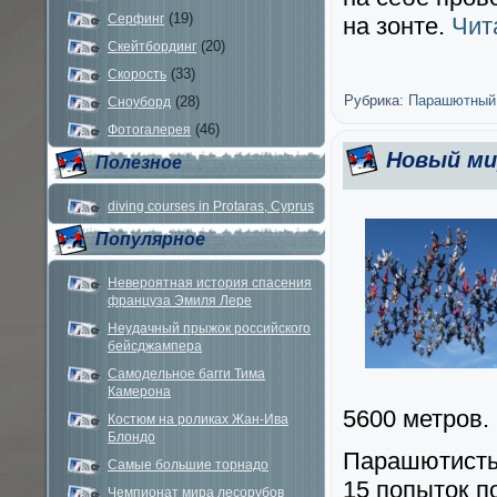
(19)
Серфинг
на зонте.
Чит
(20)
Скейтбординг
(33)
Скорость
Рубрика:
Парашютный
(28)
Сноуборд
(46)
Фотогалерея
Новый ми
Полезное
diving courses in Protaras, Cyprus
Популярное
Невероятная история спасения
француза Эмиля Лере
Неудачный прыжок российского
бейсджампера
Самодельное багги Тима
Камерона
5600 метров.
Костюм на роликах Жан-Ива
Блондо
Парашютисты 
Самые большие торнадо
15 попыток п
Чемпионат мира лесорубов