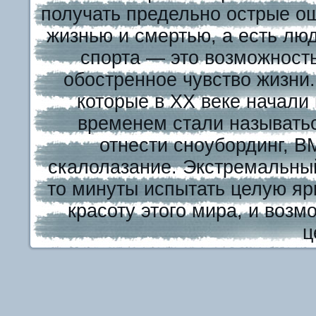
получать предельно острые о
жизнью и смертью, а есть лю
спорта — это возможност
обостренное чувство жизни
которые в XX веке начали
временем стали называть
отнести сноубординг, В
скалолазание. Экстремальный
то минуты испытать целую яр
красоту этого мира, и возм
ц