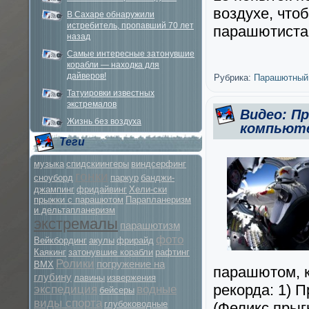
воздухе, что
В Сахаре обнаружили
истребитель, пропавший 70 лет
парашютистам
назад
Самые интересные затонувшие
корабли — находка для
дайверов!
Рубрика:
Парашютный
Татуировки известных
экстремалов
Видео: П
Жизнь без воздуха
компьюте
Теги
музыка
спидскиингеры
виндсерфинг
гонки
сноуборд
паркур
банджи-
джампинг
фридайвинг
Хели-ски
прыжки с парашютом
Парапланеризм
и дельтапланеризм
экстремалы
парашютизм
фото
Вейкбординг
акулы
фрирайд
Каякинг
затонувшие корабли
рафтинг
Ролики
погружение на
BMX
парашютом, к
глубину
лавины
извержения
рекорда: 1) 
экспедиция
водные
бейсеры
виды спорта
глубоководные
(Феликс прыг