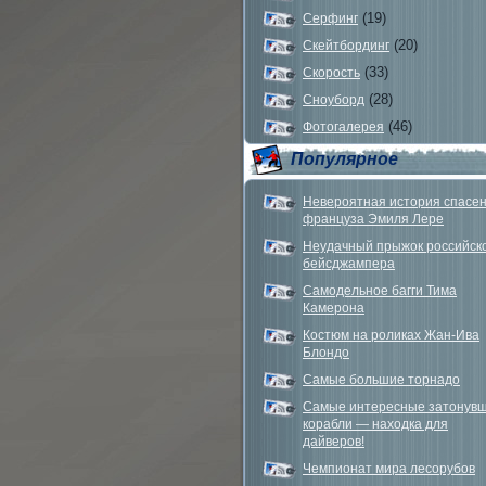
(19)
Серфинг
(20)
Скейтбординг
(33)
Скорость
(28)
Сноуборд
(46)
Фотогалерея
Популярное
Невероятная история спасе
француза Эмиля Лере
Неудачный прыжок российск
бейсджампера
Самодельное багги Тима
Камерона
Костюм на роликах Жан-Ива
Блондо
Самые большие торнадо
Самые интересные затонув
корабли — находка для
дайверов!
Чемпионат мира лесорубов