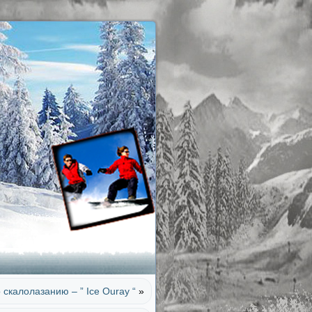
скалолазанию – ” Ice Ouray “
»