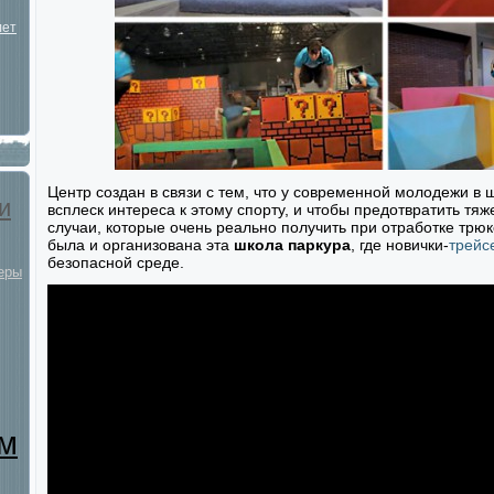
лет
Центр создан в связи с тем, что у современной молодежи в 
и
всплеск интереса к этому спорту, и чтобы предотвратить тя
случаи, которые очень реально получить при отработке трюко
была и организована эта
школа паркура
, где новички-
трейс
безопасной среде.
еры
им