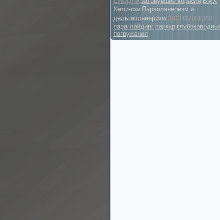
спорта
затонувшие корабли
BMX
Хели-ски
Парапланеризм и
экспедиция
дельтапланеризм
параглайдинг
паркур
глубоководны
погружения