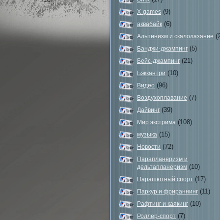
(9)
X-games
(6)
аквабайк
(2
Альпинизм и скалолазание
(5)
Банджи-джампинг
(21)
Бейс-джампинг
(10)
Бэккантри
(96)
Видео
(7)
Воздухоплавание
(39)
Дайвинг
(108)
Мир экстрима
(15)
музыка
(72)
Новости
Парапланеризм и
(10)
дельтапланеризм
(17)
Парашютный спорт
(11)
Паркур и фрираннинг
(10)
Рафтинг и каякинг
(7)
Роллер-спорт