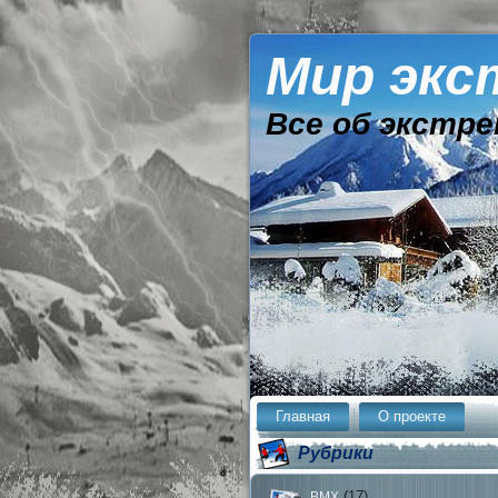
Мир экс
Все об экстре
Главная
О проекте
Рубрики
(17)
BMX