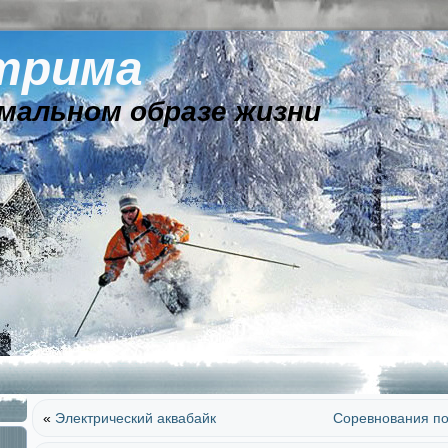
трима
мальном образе жизни
«
Электрический аквабайк
Соревнования по 