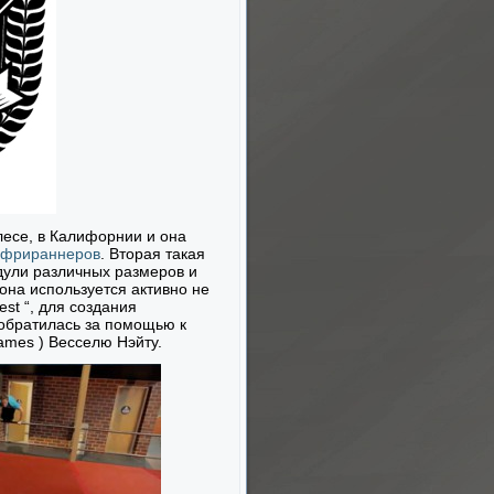
лесе, в Калифорнии и она
фрираннеров
. Вторая такая
дули различных размеров и
она используется активно не
st “, для создания
, обратилась за помощью к
ames ) Весселю Нэйту.