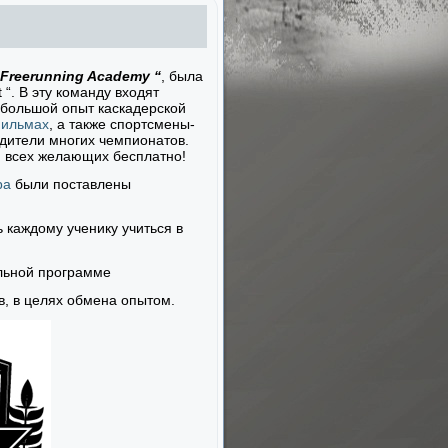
 Freerunning Academy “
, была
 “. В эту команду входят
большой опыт каскадерской
ильмах
, а также спортсмены-
едители многих чемпионатов.
я всех желающих бесплатно!
ра
были поставлены
 каждому ученику учиться в
альной программе
в, в целях обмена опытом.