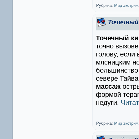
Рубрика:
Мир экстрим
Точечный
Точечный ки
точно вызове
голову, если
мясницким но
большинство.
севере Тайва
массаж
остры
формой терап
недуги.
Чита
Рубрика:
Мир экстрим