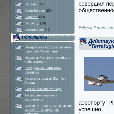
совершил пер
(19)
Серфинг
общественно
(20)
Скейтбординг
(33)
Скорость
(28)
Сноуборд
Рубрика:
Мир экстрим
(46)
Фотогалерея
Популярное
Действу
“Terrafugi
Невероятная история спасения
француза Эмиля Лере
Неудачный прыжок российского
бейсджампера
Самодельное багги Тима
Камерона
Костюм на роликах Жан-Ива
Блондо
Самые большие торнадо
Татуировки известных
экстремалов
аэропорту “P
Самые интересные затонувшие
успешно.
корабли — находка для