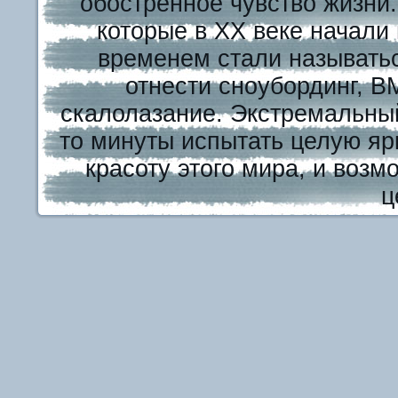
обостренное чувство жизни
которые в XX веке начали
временем стали называть
отнести сноубординг, В
скалолазание. Экстремальный
то минуты испытать целую яр
красоту этого мира, и возм
ц