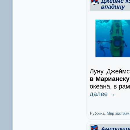
Джеймс К
впадину
Луну. Джеймс
в Марианск
океана, в рам
далее
→
Рубрика:
Мир экстрим
Американ