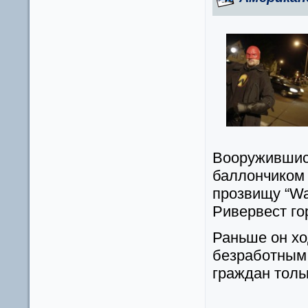
Вооружившис
баллончиком 
прозвищу “Wa
Ривервест го
Раньше он хо
безработным,
граждан тол