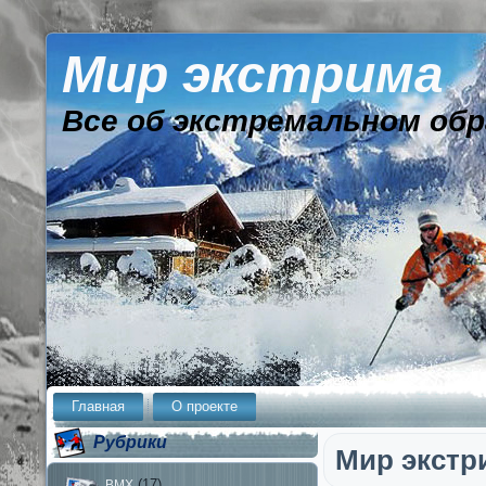
Мир экстрима
Все об экстремальном обр
Главная
О проекте
Рубрики
Мир экстр
(17)
BMX