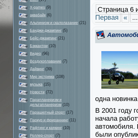
(9)
X-games
Страница 6 и
(6)
аквабайк
Первая
«
...
(21)
Альпинизм и скалолазание
(5)
Банджи-джампинг
Автомоби
(21)
Бейс-джампинг
(10)
Бэккантри
(96)
Видео
(7)
Воздухоплавание
(39)
Дайвинг
(108)
Мир экстрима
(15)
музыка
(72)
Новости
одна новинка
Парапланеризм и
(10)
дельтапланеризм
В 2001 году 
(17)
Парашютный спорт
начала рабо
(11)
Паркур и фрираннинг
автомобиля. 
(10)
Рафтинг и каякинг
были опублик
(7)
Роллер-спорт