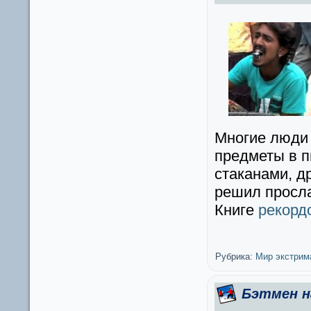
Многие люди 
предметы в пи
стаканами, д
решил просла
Книге
рекорд
Рубрика:
Мир экстрим
Бэтмен н