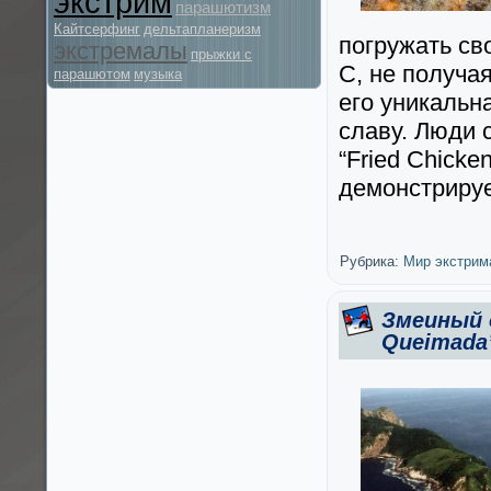
экстрим
парашютизм
Кайтсерфинг
дельтапланеризм
погружать св
экстремалы
прыжки с
С, не получа
парашютом
музыка
его уникальн
славу. Люди 
“Fried Chicke
демонстрируе
Рубрика:
Мир экстрим
Змеиный о
Queimada