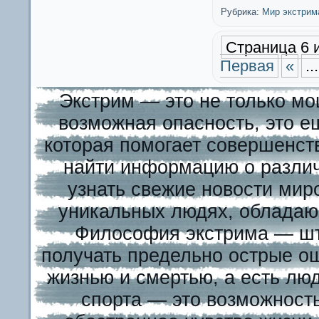
Рубрика:
Мир экстрим
Страница 6 и
Первая
«
...
Экстрим — это не только мо
возможная опасность, это е
которая помогает совершенст
найти информацию о различ
узнать свежие новости миро
уникальных людях, обладаю
Философия экстрима — шту
получать предельно острые о
жизнью и смертью, а есть лю
спорта — это возможност