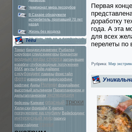
дайверов!
Первая конц
Чемпионат мира лесорубов
представлена
В Сахаре обнаружили
истребитель, пропавший 70 лет
доработку те
назад
года. А эта 
Жизнь без воздуха
для всех жел
Теги
перелеты по 
Триал
банджи-джампинг
Рыбалка
сноуборд
спидскиингеры
бэккантри
водные виды спорта
затонувшие
Рубрика:
Мир экстрим
корабли
глубоководные погружения
BMX
акулы
Кейв-дайвинг
сноубординг
лавины
фристайл
фото
Уникальн
извержения
виндсерфинг
Ролики
рафтинг
Анды
фридайвинг
высотный альпинизм
Парапланеризм и
экспедиция
дельтапланеризм
трюки
опасный
бейсеры
Каякинг
Хели-ски
фрирайд
X-games
погружение на глубину
Вейкбординг
интересный мир
паркур
гонки
параглайдинг