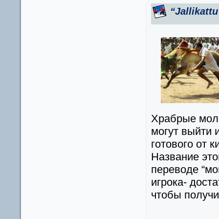
“Jallikat
Храбрые моло
могут выйти 
готового от 
Название этог
переводе “мон
игрока- дост
чтобы получ