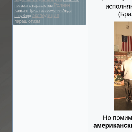
Ролики
исполн
прыжки с парашютом
Каякинг
Триал
извержения
Анды
(Бра
экспедиция
сноуборд
парашютизм
Но помим
американск