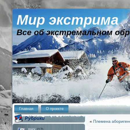
Мир экстрима
Все об экстремальном обр
Главная
О проекте
Рубрики
«
Племена абориген
(17)
BMX