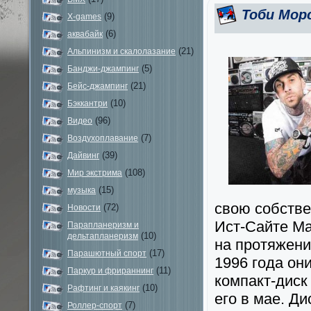
Тоби Морс
(9)
X-games
(6)
аквабайк
(21)
Альпинизм и скалолазание
(5)
Банджи-джампинг
(21)
Бейс-джампинг
(10)
Бэккантри
(96)
Видео
(7)
Воздухоплавание
(39)
Дайвинг
(108)
Мир экстрима
(15)
музыка
свою собстве
(72)
Новости
Ист-Сайте Ма
Парапланеризм и
(10)
дельтапланеризм
на протяжени
(17)
Парашютный спорт
1996 года он
(11)
Паркур и фрираннинг
компакт-диск 
(10)
Рафтинг и каякинг
его в мае.
Ди
(7)
Роллер-спорт