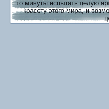
то минуты испытать целую яр
красоту этого мира, и возм
ц