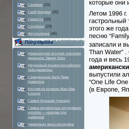
которые они 
(19)
Серфинг
(20)
Летом 1996 г
Скейтбординг
(33)
Скорость
гастрольный 
(28)
Сноуборд
этого же год
(46)
Фотогалерея
песню “Family
Популярное
записали и в
Than Water” .
Невероятная история спасения
года и весь 
француза Эмиля Лере
Неудачный прыжок российского
американски
бейсджампера
выпустили ал
Самодельное багги Тима
“One Life On
Камерона
(в Европе, Я
Костюм на роликах Жан-Ива
Блондо
Самые большие торнадо
Самые интересные затонувшие
корабли — находка для
дайверов!
Чемпионат мира лесорубов