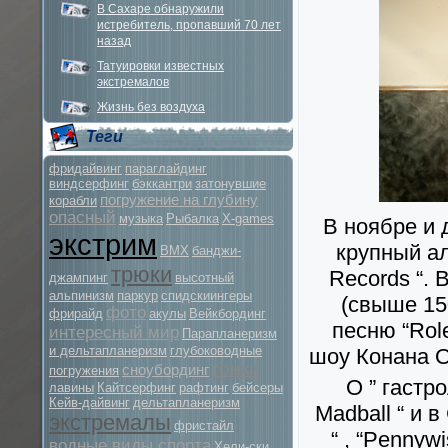
В Сахаре обнаружили
истребитель, пропавший 70 лет
назад
Татуировки известных
экстремалов
Жизнь без воздуха
Теги
фридайвинг
параглайдинг
виндсерфинг
бэккантри
затонувшие
погружение на глубину
корабли
опасный
музыка
Рыбалка
X-games
В ноябре и 
экстрим
крупный ал
BMX
банджи-
трюки
Records “. 
джампинг
высотный
альпинизм
паркур
спидскиингеры
(свыше 15
фото
фрирайд
акулы
Вейкбординг
песню “Rol
интересный мир
Парапланеризм
и дельтапланеризм
глубоководные
шоу
Конана 
гонки
сноубординг
погружения
O ” гастр
лавины
Кайтсерфинг
рафтинг
бейсеры
Кейв-дайвинг
дельтапланеризм
Madball “
и в
экстремалы
фристайл
“
, “
Pennywi
водные виды спорта
Хели-ски