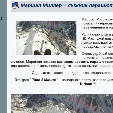
Маршал Миллер – лыжник-парашю
1)
Маршал Миллер – 
показал интересны
перемещения в го
Ролик снимался в
HD Pro, такой вид
лыжах называетс
передвижение на 
Очень удобный спо
не хочется пешочк
склонов. Маршалл показал
как использовать парашют
наи
для достижения горных пиков, до которых на лыжах пришлос
Оцените это классное видео ниже, понравилась 
Это трек ”
Take A Minute
” – канадского поэта, рэппера и 
K’Naan “
: