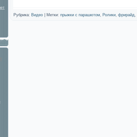
лет
Рубрика:
Видео
|
Метки:
прыжки с парашютом
,
Ролики
,
фрирайд
,
и
й
-