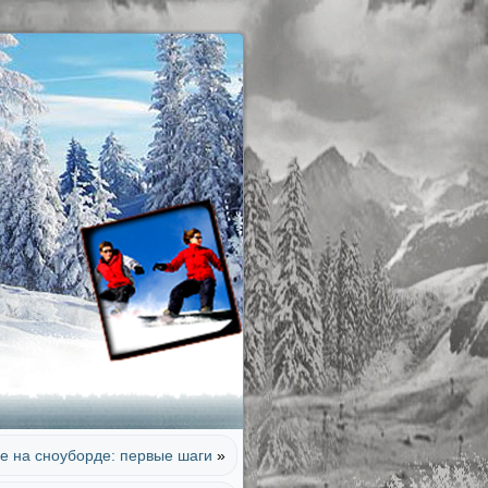
е на сноуборде: первые шаги
»