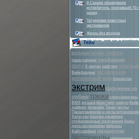
В Сахаре обнаружили
истребитель, пропавший 70 
назад
Татуировки известных
экстремалов
Жизнь без воздуха
Теги
водные виды спорта
гонк
сноубординг
параглайдинг
фото
опасны
X-games
рафтинг
экспедиция
Вейкбординг
интересный мир
бэккантри
экстрим
погружение на
трюки
глубину
спидскиингеры
BMX
музыка
фристайл
паркур
Кейв
дайвинг
фрирайд
Триал
акулы
Парапланеризм и дельтапланеризм
Хели-ски
банджи-джампинг
глубоководные погружения
Анды
дельтапланеризм
бейсеры
парашютизм
Кайтсерфинг
экстремалы
извержения