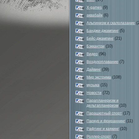
(9)
X-games
(6)
аквабайк
(2
Альпинизм и скалолазание
(5)
Банджи-джампинг
(21)
Бейс-джампинг
(10)
Бэккантри
(96)
Видео
(7)
Воздухоплавание
(39)
Дайвинг
(108)
Мир экстрима
(15)
музыка
(72)
Новости
Парапланеризм и
(10)
дельтапланеризм
(17)
Парашютный спорт
(11)
Паркур и фрираннинг
(10)
Рафтинг и каякинг
(7)
Роллер-спорт