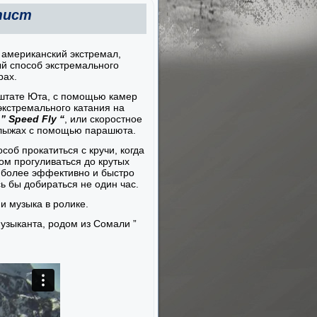
тист
американский экстремал,
й способ экстремального
рах.
 штате Юта, с помощью камер
 экстремального катания на
я
” Speed Fly “
, или скоростное
лыжах с помощью парашюта.
соб прокатиться с кручи, когда
ом прогуливаться до крутых
более эффективно и быстро
ь бы добираться не один час.
и музыка в ролике.
музыканта, родом из Сомали ”