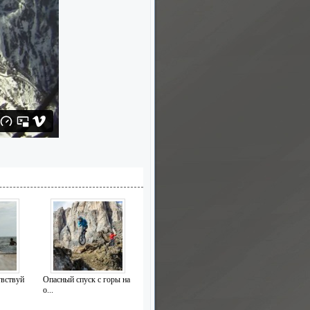
увствуй
Опасный спуск с горы на
о...