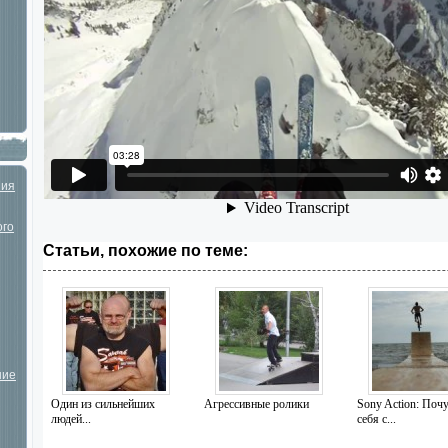
ния
ого
Статьи, похожие по теме:
шие
Один из сильнейших
Агрессивные ролики
Sony Action: Поч
людей...
себя с...