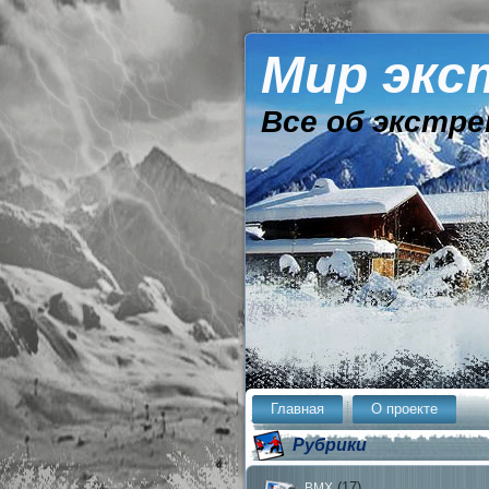
Мир экс
Все об экстре
Главная
О проекте
Рубрики
(17)
BMX