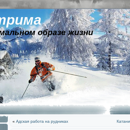
трима
мальном образе жизни
«
Адская работа на рудниках
Катани