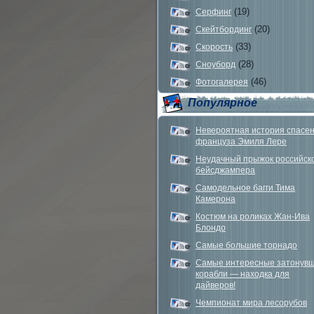
(19)
Серфинг
(20)
Скейтбординг
(33)
Скорость
(28)
Сноуборд
(46)
Фотогалерея
Популярное
Невероятная история спасе
француза Эмиля Лере
Неудачный прыжок российск
бейсджампера
Самодельное багги Тима
Камерона
Костюм на роликах Жан-Ива
Блондо
Самые большие торнадо
Самые интересные затонув
корабли — находка для
дайверов!
Чемпионат мира лесорубов