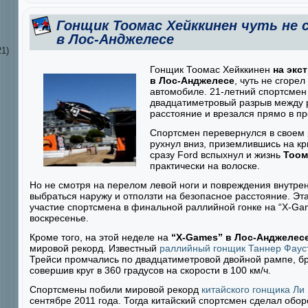
Гонщик Тоомас Хейккинен чуть не 
в Лос-Анджелесе
1)
Гонщик Тоомас Хейккинен
на экст
в Лос-Анджелесе
, чуть не сгоре
автомобиле. 21-летний спортсмен
двадцатиметровый разрыв между 
расстояние и врезался прямо в п
Спортсмен перевернулся в своем р
рухнул вниз, приземлившись на к
сразу Ford вспыхнул и жизнь
Тоом
практически на волоске.
Но не смотря на перелом левой ноги и повреждения внутрен
выбраться наружу и отползти на безопасное расстояние. Эта
участие спортсмена в финальной раллийной гонке на “X-Gam
воскресенье.
Кроме того, на этой неделе на
“X-Games” в Лос-Анджелес
мировой рекорд. Известный
раллийный гонщик Таннер Фаус
Трейси промчались по двадцатиметровой двойной рампе, бр
совершив круг в 360 градусов на скорости в 100 км/ч.
Спортсмены побили мировой рекорд
китайского гонщика Ли
сентябре 2011 года. Тогда китайский спортсмен сделал обор