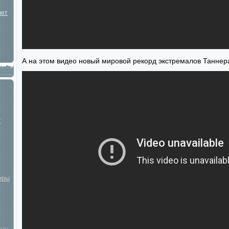
лет
А на этом видео новый мировой рекорд экстремалов Таннера
г
еры
ину