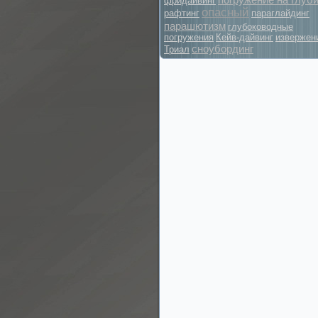
фридайвинг
опасный
рафтинг
параглайдинг
парашютизм
глубоководные
погружения
Кейв-дайвинг
извержен
сноубординг
Триал