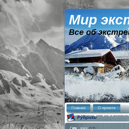
Мир экс
Все об экстре
Главная
О проекте
Рубрики
(17)
BMX