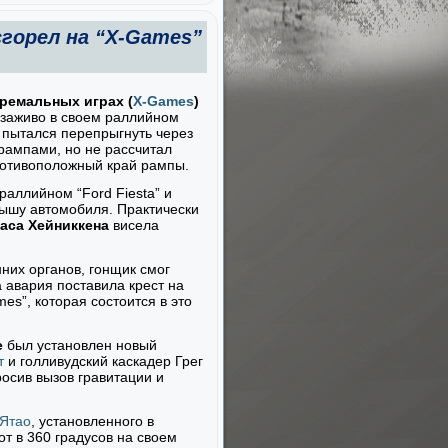
сгорел на “X-Games”
ремальных играх (
X-Games
)
л заживо в своем раллийном
 пытался перепрыгнуть через
рампами, но не рассчитал
ротивоположный край рампы.
аллийном “Ford Fiesta” и
рышу автомобиля. Практически
аса Хейниккена
висела
них органов, гонщик смог
 авария поставила крест на
es”, которая состоится в это
е
был установлен новый
т
и голливудский каскадер Грег
осив вызов гравитации и
 Ятао
, установленного в
от в 360 градусов на своем