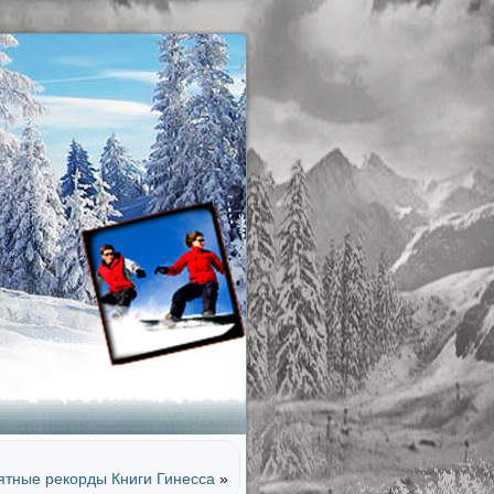
тные рекорды Книги Гинесса
»