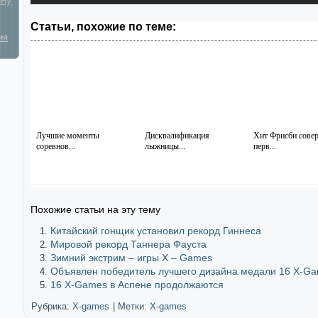
Статьи, похожие по теме:
ия
Лучшие моменты
Дисквалификация
Хит Фрисби сове
соревнов...
лыжницы...
перв...
Похожие статьи на эту тему
Китайский гонщик установил рекорд Гиннеса
Мировой рекорд Таннера Фауста
Зимний экстрим – игры X – Games
Объявлен победитель лучшего дизайна медали 16 X-G
16 X-Games в Аспене продолжаются
Рубрика:
X-games
|
Метки:
X-games