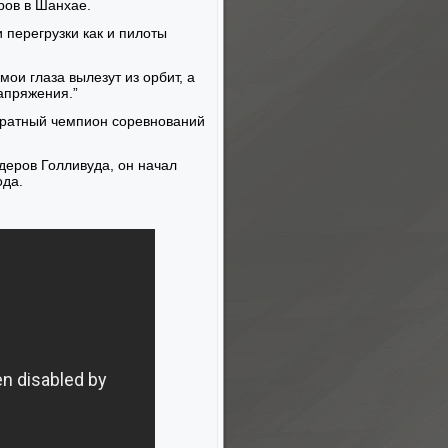
тров в Шанхае.
 перегрузки как и пилоты
мои глаза вылезут из орбит, а
апряжения.”
укратный чемпион соревнований
деров Голливуда, он начал
ода.