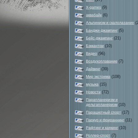
(9)
X-games
(6)
аквабайк
(2
Альпинизм и скалолазание
(5)
Банджи-джампинг
(21)
Бейс-джампинг
(10)
Бэккантри
(96)
Видео
(7)
Воздухоплавание
(39)
Дайвинг
(108)
Мир экстрима
(15)
музыка
(72)
Новости
Парапланеризм и
(10)
дельтапланеризм
(17)
Парашютный спорт
(11)
Паркур и фрираннинг
(10)
Рафтинг и каякинг
(7)
Роллер-спорт