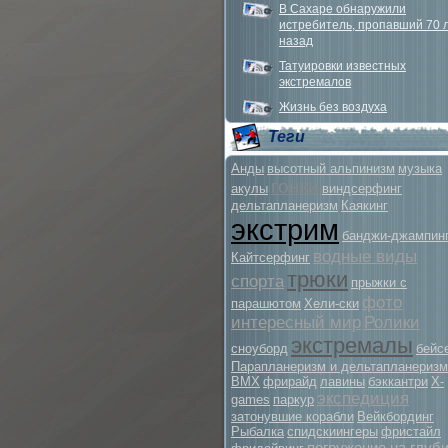
В Сахаре обнаружили
истребитель, пропавший 70 
назад
Татуировки известных
экстремалов
Жизнь без воздуха
Теги
Анды
высотный альпинизм
музыка
гонки
акулы
виндсерфинг
дельтапланеризм
Каякинг
экстрим
банджи-джампин
водные виды
Кайтсерфинг
трюки
спорта
прыжки с
фото
парашютом
Хели-ски
интересный мир
Ролики
экстремалы
сноуборд
бейс
Парапланеризм и дельтапланеризм
BMX
фрирайд
лавины
бэккантри
X-
экспедиция
games
паркур
затонувшие корабли
Вейкбординг
Рыбалка
спидскиингеры
фристайл
погружение на глуб