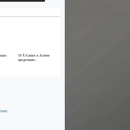
ршил
16 X-Games в Аспене
продолжаю...
ames