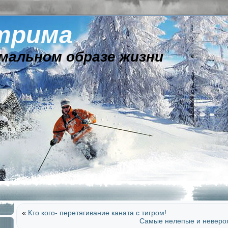
трима
мальном образе жизни
«
Кто кого- перетягивание каната с тигром!
Самые нелепые и невероя