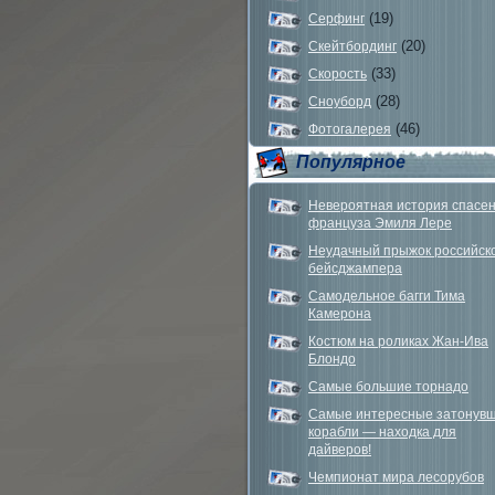
(19)
Серфинг
(20)
Скейтбординг
(33)
Скорость
(28)
Сноуборд
(46)
Фотогалерея
Популярное
Невероятная история спасе
француза Эмиля Лере
Неудачный прыжок российск
бейсджампера
Самодельное багги Тима
Камерона
Костюм на роликах Жан-Ива
Блондо
Самые большие торнадо
Самые интересные затонув
корабли — находка для
дайверов!
Чемпионат мира лесорубов