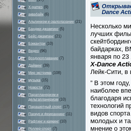
Открывае
(9)
X-games
Dance Act
(6)
аквабайк
(21)
Альпинизм и скалолазание
Несколько ми
(5)
Банджи-джампинг
лучших фильм
(21)
Бейс-джампинг
скейтбординг
(10)
Бэккантри
байдарках, B
(96)
Видео
января по 2
(7)
Воздухоплавание
X-Dance Acti
(39)
Дайвинг
Лейк-Сити, в
(108)
Мир экстрима
(15)
музыка
” В этом год
(72)
Новости
наиболее впе
Парапланеризм и
благодаря и
(10)
дельтапланеризм
технологий п
(17)
Парашютный спорт
видов спорта
(11)
Паркур и фрираннинг
молодых и та
(10)
Рафтинг и каякинг
мнение о это
(7)
Роллер-спорт