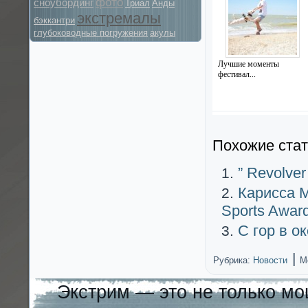
фото
сноубординг
Триал
Анды
экстремалы
бэккантри
глубоководные погружения
акулы
Лучшие моменты
фестивал...
Похожие стат
” Revolver
Карисса М
Sports Award
C гор в о
|
Рубрика:
Новости
М
Экстрим — это не только мо