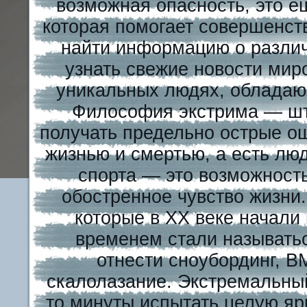
возможная опасность, это е
которая помогает совершенст
найти информацию о различ
узнать свежие новости миро
уникальных людях, обладаю
Философия экстрима — шту
получать предельно острые о
жизнью и смертью, а есть лю
спорта — это возможност
обостренное чувство жизни
которые в XX веке начали
временем стали называть
отнести сноубординг, В
скалолазание. Экстремальный
то минуты испытать целую яр