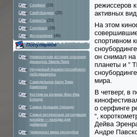
режиссеров к
(19)
Серфинг
активных вид
(20)
Скейтбординг
(33)
Скорость
На этом кино
(28)
Сноуборд
совершившие
(46)
Фотогалерея
спортивном к
Популярное
сноубординге
он снимал на
Невероятная история спасения
француза Эмиля Лере
планеты и ” 
Неудачный прыжок российского
сноубординге
бейсджампера
мира.
Самодельное багги Тима
Камерона
В четверг, в
Костюм на роликах Жан-Ива
кинофестива
Блондо
о серфинге р
Самые большие торнадо
“, короткоме
Самые интересные затонувшие
корабли — находка для
Дейва Эренра
дайверов!
Андре Павско
Чемпионат мира лесорубов