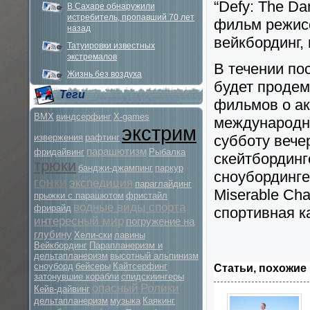
“Defy: The Da
В Сахаре обнаружили
истребитель, пропавший 70 лет
фильм режисс
назад
вейкбординг,
Татуировки известных
экстремалов
В течении по
Жизнь без воздуха
будет продем
Теги
фильмов о ак
BMX
виндсерфинг
X-games
международны
экстрим
извержения
рафтинг
субботу вече
парашютизм
фридайвинг
Рыбалка
скейтбординге
трюки
банджи-джампинг
паркур
сноубординге
гонки
экспедиция
параглайдинг
Miserable Ch
прыжки с парашютом
фристайл
водные виды спорта
фрирайд
спортивная к
интересный мир
погружение на
глубину
Хели-ски
лавины
Вейкбординг
Парапланеризм и
дельтапланеризм
высотный альпинизм
сноуборд
бейсеры
Кайтсерфинг
Статьи, похожие 
затонувшие корабли
спидскиингеры
опасный
Ролики
Кейв-дайвинг
дельтапланеризм
музыка
Каякинг