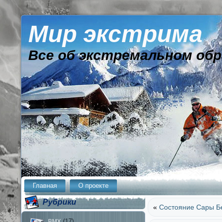
Мир экстрима
Все об экстремальном обр
Главная
О проекте
Рубрики
«
Состояние Сары Б
(17)
BMX