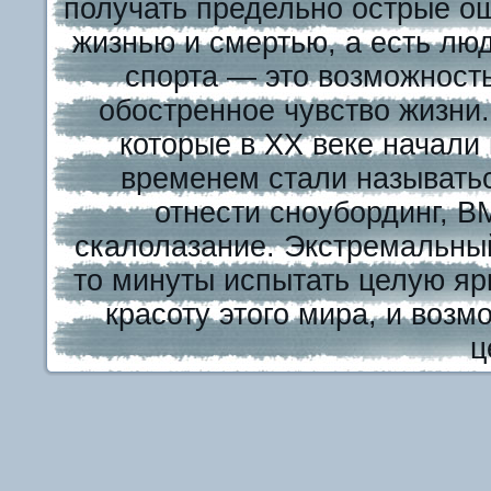
получать предельно острые о
жизнью и смертью, а есть лю
спорта — это возможност
обостренное чувство жизни
которые в XX веке начали
временем стали называть
отнести сноубординг, В
скалолазание. Экстремальный
то минуты испытать целую яр
красоту этого мира, и возм
ц