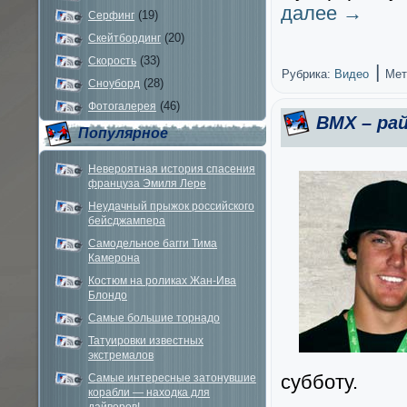
далее
→
(19)
Серфинг
(20)
Скейтбординг
(33)
Скорость
|
Рубрика:
Видео
Мет
(28)
Сноуборд
(46)
Фотогалерея
ВМХ – ра
Популярное
Невероятная история спасения
француза Эмиля Лере
Неудачный прыжок российского
бейсджампера
Самодельное багги Тима
Камерона
Костюм на роликах Жан-Ива
Блондо
Самые большие торнадо
Татуировки известных
экстремалов
субботу.
Самые интересные затонувшие
корабли — находка для