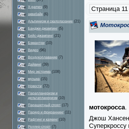
(9)
X-games
Страница 11 
(6)
аквабайк
(21)
Альпинизм и скалолазание
Мотокрос
(5)
Банджи-джампинг
(21)
Бейс-джампинг
(10)
Бэккантри
(96)
Видео
(7)
Воздухоплавание
(39)
Дайвинг
(108)
Мир экстрима
(15)
музыка
(72)
Новости
Парапланеризм и
(10)
дельтапланеризм
(17)
Парашютный спорт
мотокросса
.
(11)
Паркур и фрираннинг
Джош Хансен 
(10)
Рафтинг и каякинг
Суперкроссу 
(7)
Роллер-спорт