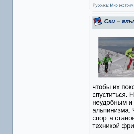
Рубрика:
Мир экстрим
Ски – ал
чтобы их поко
спуститься. Н
неудобным и 
альпинизма. 
спорта станов
техникой фр