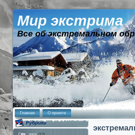
Мир экстрима
Все об экстремальном обр
Главная
О проекте
Рубрики
экстрема
(17)
BMX