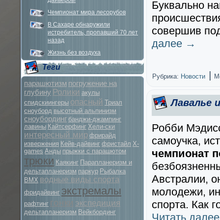
дайверов!
Буквально нак
Чемпионат мира лесорубов
происшествия
В Сахаре обнаружили
совершив по
истребитель, пропавший 70 лет
назад
далее
→
Жизнь без воздуха
Теги
|
Рубрика:
Новости
М
парашютизм
погружение на
Ролики
глубину
акулы
опасный
Лавалье и
спидскиингеры
Триал
сноуборд
высотный альпинизм
сноубординг
банджи-джампинг
Робби Мэдисс
лавины
Кайтсерфинг
Хели-ски
интересный мир
фрирайд
самоучка, ис
извержения
Кейв-дайвинг
фристайл
X-
games
Анды
прыжки с парашютом
чемпионат п
трюки
Каякинг
Парапланеризм и
безбоязненны
дельтапланеризм
паркур
Рыбалка
Австралии, о
водные виды спорта
BMX
экстремалы
молодежи, и
фридайвинг
гонки
экспедиция
спорта. Как г
рафтинг
дельтапланеризм
Вейкбординг
Читать дале