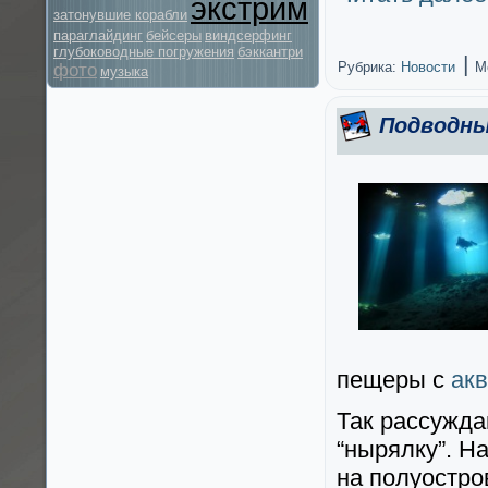
экстрим
затонувшие корабли
параглайдинг
бейсеры
виндсерфинг
глубоководные погружения
бэккантри
|
Рубрика:
Новости
М
фото
музыка
Подводны
пещеры с
ак
Так рассужда
“нырялку”. Н
на полуостро