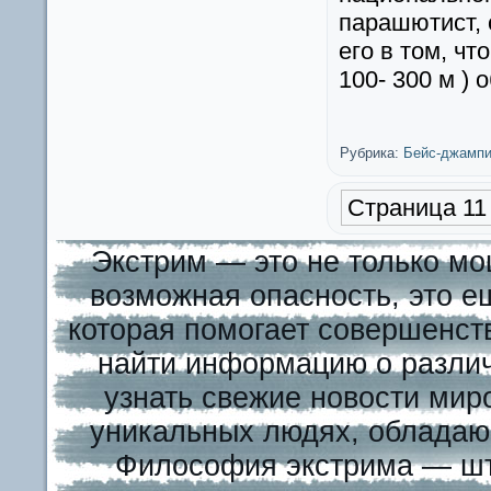
парашютист, 
его в том, чт
100- 300 м ) 
Рубрика:
Бейс-джампи
Страница 11 
Экстрим — это не только мо
возможная опасность, это е
которая помогает совершенст
найти информацию о различ
узнать свежие новости миро
уникальных людях, обладаю
Философия экстрима — шту